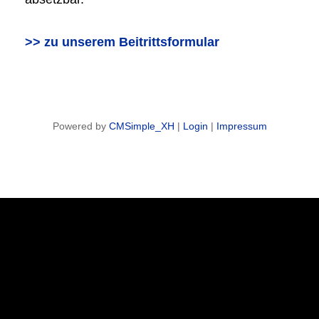
>> zu unserem Beitrittsformular
Powered by
CMSimple_XH
|
Login
|
Impressum